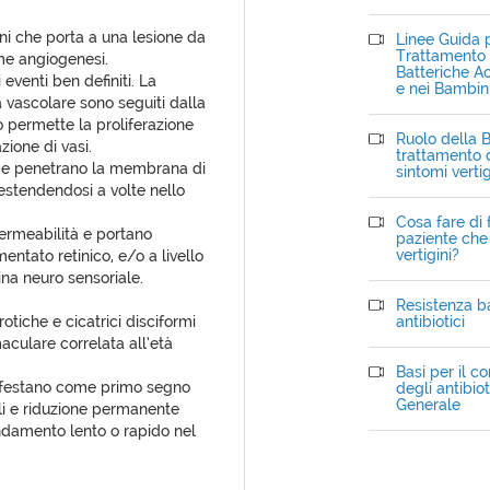
ni che porta a una lesione da
Linee Guida p
Trattamento d
me angiogenesi.
Batteriche Ac
eventi ben definiti. La
e nei Bambin
 vascolare sono seguiti dalla
 permette la proliferazione
Ruolo della B
zione di vasi.
trattamento d
no e penetrano la membrana di
sintomi verti
estendendosi a volte nello
Cosa fare di 
ermeabilità e portano
paziente che 
vertigini?
entato retinico, e/o a livello
tina neuro sensoriale.
Resistenza ba
otiche e cicatrici disciformi
antibiotici
aculare correlata all’età
Basi per il c
nifestano come primo segno
degli antibiot
Generale
li e riduzione permanente
ndamento lento o rapido nel