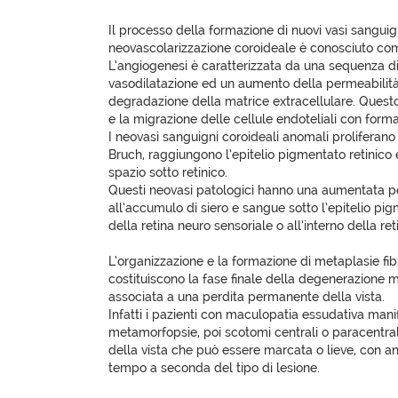
Il processo della formazione di nuovi vasi sanguig
neovascolarizzazione coroideale è conosciuto co
L’angiogenesi è caratterizzata da una sequenza di 
vasodilatazione ed un aumento della permeabilità
degradazione della matrice extracellulare. Questo
e la migrazione delle cellule endoteliali con forma
I neovasi sanguigni coroideali anomali prolifera
Bruch, raggiungono l’epitelio pigmentato retinico 
spazio sotto retinico.
Questi neovasi patologici hanno una aumentata p
all’accumulo di siero e sangue sotto l’epitelio pigm
della retina neuro sensoriale o all’interno della re
L’organizzazione e la formazione di metaplasie fibr
costituiscono la fase finale della degenerazione m
associata a una perdita permanente della vista.
Infatti i pazienti con maculopatia essudativa ma
metamorfopsie, poi scotomi centrali o paracentra
della vista che può essere marcata o lieve, con a
tempo a seconda del tipo di lesione.