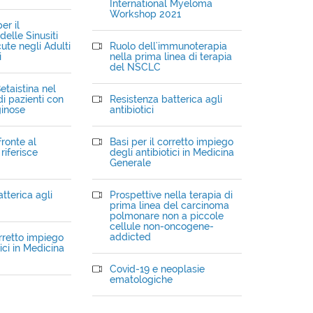
International Myeloma
Workshop 2021
er il
elle Sinusiti
ute negli Adulti
Ruolo dell'immunoterapia
i
nella prima linea di terapia
del NSCLC
etaistina nel
i pazienti con
Resistenza batterica agli
ginose
antibiotici
fronte al
Basi per il corretto impiego
riferisce
degli antibiotici in Medicina
Generale
tterica agli
Prospettive nella terapia di
prima linea del carcinoma
polmonare non a piccole
cellule non-oncogene-
addicted
orretto impiego
ici in Medicina
Covid-19 e neoplasie
ematologiche