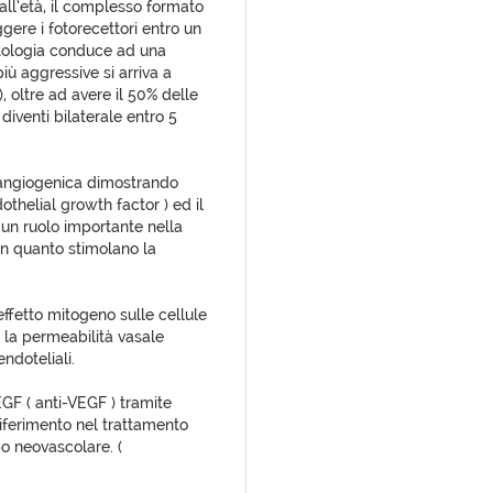
ll’età, il complesso formato
gere i fotorecettori entro un
patologia conduce ad una
più aggressive si arriva a
), oltre ad avere il 50% delle
iventi bilaterale entro 5
ca angiogenica dimostrando
othelial growth factor ) ed il
o un ruolo importante nella
n quanto stimolano la
ffetto mitogeno sulle cellule
a la permeabilità vasale
endoteliali.
EGF ( anti-VEGF ) tramite
i riferimento nel trattamento
po neovascolare. (