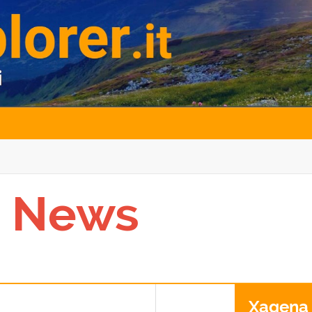
a News
Xagena