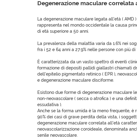
Degenerazione maculare correlata a
La degenerazione maculare legata all’età ( AMD )
rappresenta nel mondo occidentale la causa princi
di età superiore a 50 anni.
La prevalenza della malattia varia da 1.6% nei so
fra i 52 e 64 anni a 27.9% nelle persone con più di 
È caratterizzata da un vasto spettro di eventi clini
formazione di depositi pallidi giallastri chiamati 
dell’epitelio pigmentato retinico ( EPR ), neovascol
e degenerazione maculare disciforme.
Esistono due forme di degenerazione maculare lega
non-neovascolare ( secca o atrofica ) e una defini
essudativa ).
Anche se la forma umida è la meno frequente, è re
90% dei casi di grave perdita della vista, i soggett
degenerazione maculare correlata all’età caratter
neovascolarizzazione coroideale, denominata an
senile neovascolare.