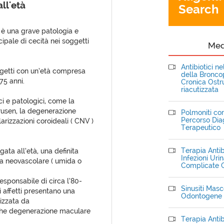
ll'età
Search
 è una grave patologia e
pale di cecità nei soggetti
Me
Antibiotici n
ggetti con un’età compresa
della Bronc
75 anni.
Cronica Ostru
riacutizzata
ci e patologici, come la
drusen, la degenerazione
Polmoniti com
Percorso Dia
arizzazioni coroideali ( CNV )
Terapeutico
Terapia Antib
ta all’età, una definita
Infezioni Uri
ta neovascolare ( umida o
Complicate C
sponsabile di circa l’80-
Sinusiti Masce
i affetti presentano una
Odontogene
izzata da
che degenerazione maculare
Terapia Antib