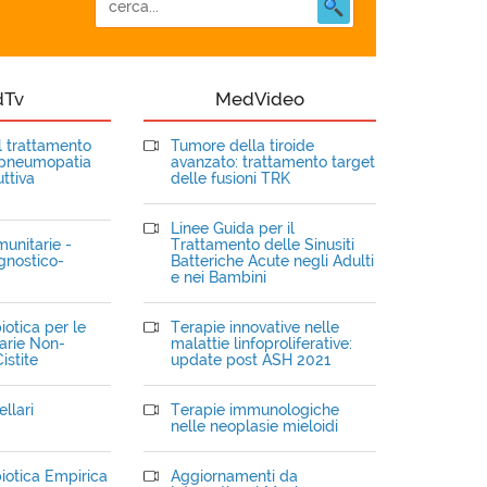
dTv
MedVideo
el trattamento
Tumore della tiroide
opneumopatia
avanzato: trattamento target
ttiva
delle fusioni TRK
Linee Guida per il
unitarie -
Trattamento delle Sinusiti
gnostico-
Batteriche Acute negli Adulti
e nei Bambini
iotica per le
Terapie innovative nelle
narie Non-
malattie linfoproliferative:
istite
update post ASH 2021
llari
Terapie immunologiche
nelle neoplasie mieloidi
iotica Empirica
Aggiornamenti da