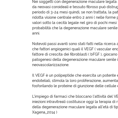
Nei soggetti con degenerazione maculare legata a
da neovasi coroideali e tessuto fibroso può distrug
periodo di 3-24 mesi quindi, se non trattata, la 
ridotta visione centrale entro 2 anni ( nelle forme 
valori sotto la cecità legale nel giro di pochi mesi 
probabilità che la degenerazione maculare senile d
anni.
Notevoli passi avanti sono stati fatti nella ricer
che fattori angiogenici quali il VEGF ( vascular end
fattore di crescita dei fibroblasti ( bFGF ), giocan
patogenesi della degenerazione maculare senile i
neovascolarizzazione.
Il VEGF è un polipeptide che esercita un potente e
endoteliali, stimola la loro proliferazione, aument
fosforilando le proteine di giunzione delle cellule 
L’impiego di farmaci che bloccano l’attività del V
iniezioni intravitreali costituisce oggi la terapia d
della degenerazione maculare legata all’età di ti
Xagena_2014 )