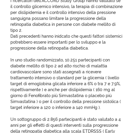
I ricercatori dell’ACCORD Study Group hanno valutato se
il controllo glicemico intensivo, la terapia di combinazione
per dislipidemia e il controllo intensivo della pressione
sanguigna possano limitare la progressione della
retinopatia diabetica in persone con diabete mellito di
tipo 2.
Dati precedenti hanno inidcato che questi fattori sistemici
potrebbero essere importanti per lo sviluppo e la
progressione della retinopatia diabetica.
In uno studio randomizzato, 10.251 partecipanti con
diabete mellito di tipo 2 ad alto rischio di malattia
cardiovascolare sono stati assegnati a ricevere
trattamento intensivo o standard per la glicemia ( livello
target di emoglobina glicata inferiore a 6% o tra 7 e 7.9%,
rispettivamente ) e anche per dislipidemia ( 160 mg al
giorno di Fenofibrato più Simvastatina o placebo più
Simvastatina ) o per il controllo della pressione sistolica (
target inferiore a 120 o inferiore a 140 mmHg ).
Un sottogruppo di 2.856 partecipanti è stato valutato a 4
anni per gli effetti di questi interventi sulla progressione
della retinopatia diabetica alla scala ETDRSSS ( Early