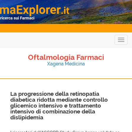
Togg
navig
Oftalmologia Farmaci
Xagena Medicina
La progressione della retinopatia
diabetica ridotta mediante controllo
glicemico intensivo e trattamento
intensivo di combinazione della
dislipidemia