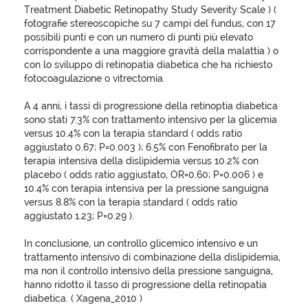
Treatment Diabetic Retinopathy Study Severity Scale ) (
fotografie stereoscopiche su 7 campi del fundus, con 17
possibili punti e con un numero di punti più elevato
corrispondente a una maggiore gravità della malattia ) o
con lo sviluppo di retinopatia diabetica che ha richiesto
fotocoagulazione o vitrectomia.
A 4 anni, i tassi di progressione della retinoptia diabetica
sono stati 7.3% con trattamento intensivo per la glicemia
versus 10.4% con la terapia standard ( odds ratio
aggiustato 0.67; P=0.003 ); 6.5% con Fenofibrato per la
terapia intensiva della dislipidemia versus 10.2% con
placebo ( odds ratio aggiustato, OR=0.60; P=0.006 ) e
10.4% con terapia intensiva per la pressione sanguigna
versus 8.8% con la terapia standard ( odds ratio
aggiustato 1.23; P=0.29 ).
In conclusione, un controllo glicemico intensivo e un
trattamento intensivo di combinazione della dislipidemia,
ma non il controllo intensivo della pressione sanguigna,
hanno ridotto il tasso di progressione della retinopatia
diabetica. ( Xagena_2010 )